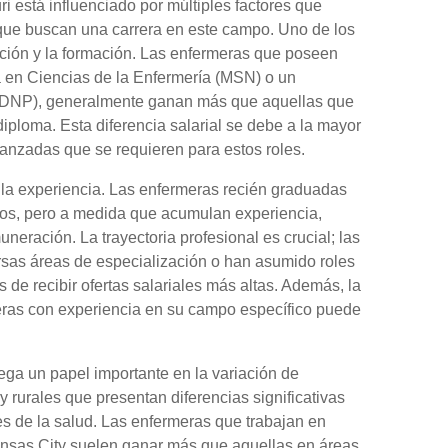
i está influenciado por múltiples factores que
que buscan una carrera en este campo. Uno de los
ación y la formación. Las enfermeras que poseen
en Ciencias de la Enfermería (MSN) o un
 (DNP), generalmente ganan más que aquellas que
diploma. Esta diferencia salarial se debe a la mayor
vanzadas que se requieren para estos roles.
s la experiencia. Las enfermeras recién graduadas
os, pero a medida que acumulan experiencia,
ración. La trayectoria profesional es crucial; las
sas áreas de especialización o han asumido roles
 de recibir ofertas salariales más altas. Además, la
eras con experiencia en su campo específico puede
ega un papel importante en la variación de
y rurales que presentan diferencias significativas
es de la salud. Las enfermeras que trabajan en
nsas City suelen ganar más que aquellas en áreas