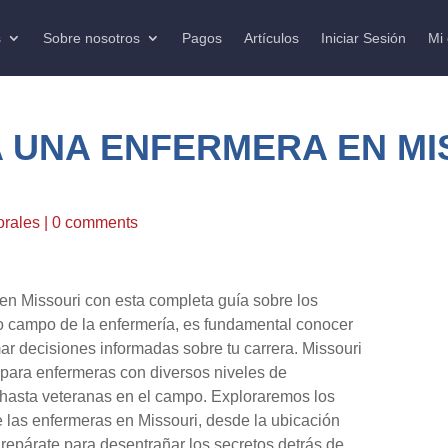
s
Sobre nosotros
Pagos
Artículos
Iniciar Sesión
Mi
 UNA ENFERMERA EN MI
orales
|
0 comments
n Missouri con esta completa guía sobre los
vo campo de la enfermería, es fundamental conocer
r decisiones informadas sobre tu carrera. Missouri
para enfermeras con diversos niveles de
 hasta veteranas en el campo. Exploraremos los
de las enfermeras en Missouri, desde la ubicación
Prepárate para desentrañar los secretos detrás de