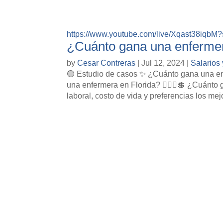
https://www.youtube.com/live/Xqast38iqb
¿Cuánto gana una enfermer
by
Cesar Contreras
|
Jul 12, 2024
|
Salarios
🟢 Estudio de casos ✨ ¿Cuánto gana una enf
una enfermera en Florida? 👩🏽‍⚕💲 ¿Cuánto
laboral, costo de vida y preferencias los mej