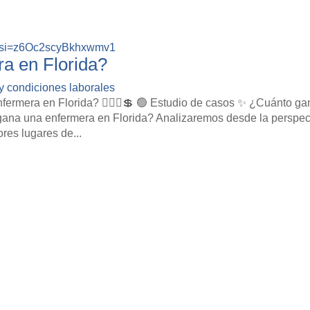
M?si=z6Oc2scyBkhxwmv1
a en Florida?
 y condiciones laborales
ermera en Florida? 👩🏽‍⚕💲 🟢 Estudio de casos ✨ ¿Cuánto ga
 gana una enfermera en Florida? Analizaremos desde la perspec
ores lugares de...