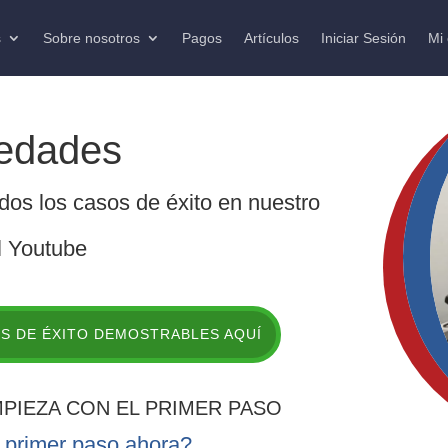
s
Sobre nosotros
Pagos
Artículos
Iniciar Sesión
Mi
edades
os los casos de éxito en nuestro
l Youtube
S DE ÉXITO DEMOSTRABLES AQUÍ
PIEZA CON EL PRIMER PASO
l primer paso ahora?